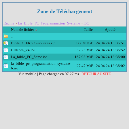
Zone de Téléchargement
Racine
La_Bible_PC_Programmation_Systeme
ISO
>
>
Nom de fichier
Taille
Ajouté
..
Bible PC FR v3 - sources.zip
522.36 KiB
24.04.24 13:35:51
CDRom_v4.ISO
32.23 MiB
24.04.24 13:35:52
La_bible_PC_5eme.iso
167.93 MiB
24.04.24 13:36:00
la_bible_pc_programmation_systeme-
27.47 MiB
24.04.24 13:36:02
6.iso
Vue mobile
| Page chargée en 97.27 ms |
RETOUR AU SITE