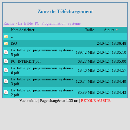
Zone de Téléchargement
Racine
La_Bible_PC_Programmation_Systeme
>
Nom de fichier
Taille
Ajouté
..
ISO
24.04.24 13:36:48
La_bible_pc_programmation_systeme-
189.42 MiB
24.04.24 13:35:10
5.pdf
PC_INTERDIT.pdf
63.27 MiB
24.04.24 13:35:00
La_bible_pc_programmation_systeme-
134.6 MiB
24.04.24 13:34:57
6.pdf
La_bible_pc_programmation_systeme-
126.74 MiB
24.04.24 13:34:49
3.pdf
La_bible_pc_programmation_systeme-
85.39 MiB
24.04.24 13:34:43
2.pdf
Vue mobile
| Page chargée en 1.35 ms |
RETOUR AU SITE