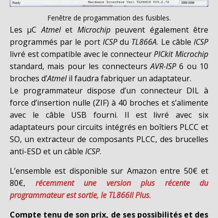
Fenêtre de progammation des fusibles.
Les µC
Atmel
et
Microchip
peuvent également être
programmés par le port
ICSP
du
TL866A
. Le câble
ICSP
livré est compatible avec le connecteur
PICkit Microchip
standard, mais pour les connecteurs
AVR-ISP
6 ou 10
broches d’
Atmel
il faudra fabriquer un adaptateur.
Le programmateur dispose d’un connecteur DIL à
force d’insertion nulle (ZIF) à 40 broches et s’alimente
avec le câble USB fourni. Il est livré avec six
adaptateurs pour circuits intégrés en boîtiers PLCC et
SO, un extracteur de composants PLCC, des brucelles
anti-ESD et un câble
ICSP
.
L’ensemble est disponible sur Amazon entre 50€ et
80€,
récemment une version plus récente du
programmateur est sortie, le TL866II Plus
.
Compte tenu de son prix, de ses possibilités et des