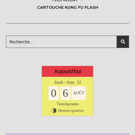
CARTOUCHE KUNG FU FLASH
Aujourd'hui
Jeudi - Sem. 32
0
6
AOÛT
Transfiguration
Dernier quartier
U