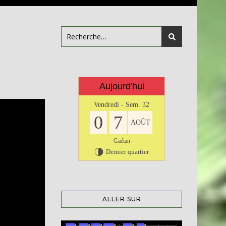
Aujourd'hui
Vendredi - Sem. 32
0
7
AOÛT
Gaétan
Dernier quartier
U
ALLER SUR