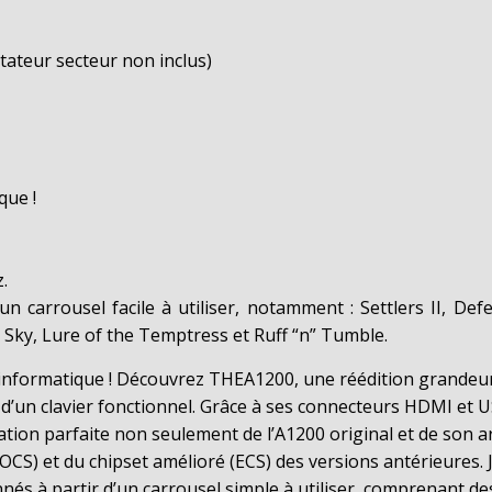
tateur secteur non inclus)
que !
.
n carrousel facile à utiliser, notamment : Settlers II, Def
el Sky, Lure of the Temptress et Ruff “n” Tumble.
l’informatique ! Découvrez THEA1200, une réédition grandeu
d’un clavier fonctionnel. Grâce à ses connecteurs HDMI et US
lation parfaite non seulement de l’A1200 original et de son a
OCS) et du chipset amélioré (ECS) des versions antérieures. 
nnés à partir d’un carrousel simple à utiliser, comprenant d