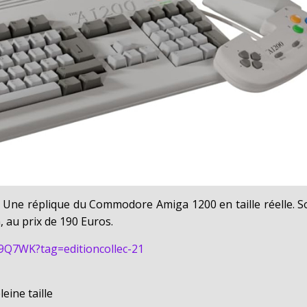
. Une réplique du Commodore Amiga 1200 en taille réelle. S
 au prix de 190 Euros.
9Q7WK?tag=editioncollec-21
eine taille