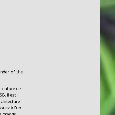
ender of the
r nature de
B, il est
rchitecture
Jouez à l’un
es grands