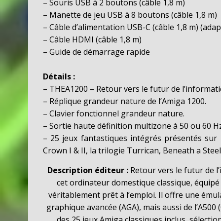
– Souris USB à 2 boutons (câble 1,8 m)
– Manette de jeu USB à 8 boutons (câble 1,8 m)
– Câble d’alimentation USB-C (câble 1,8 m) (adap
– Câble HDMI (câble 1,8 m)
– Guide de démarrage rapide
Détails :
– THEA1200 – Retour vers le futur de l’informati
– Réplique grandeur nature de l’Amiga 1200.
– Clavier fonctionnel grandeur nature.
– Sortie haute définition multizone à 50 ou 60 Hz
– 25 jeux fantastiques intégrés présentés sur u
Crown I & II, la trilogie Turrican, Beneath a Ste
Description éditeur :
Retour vers le futur de 
cet ordinateur domestique classique, équipé 
véritablement prêt à l’emploi. Il offre une ému
graphique avancée (AGA), mais aussi de l’A500 (
des 25 jeux Amiga classiques inclus, sélectio