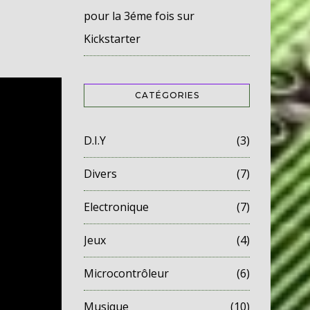
pour la 3éme fois sur
Kickstarter
CATÉGORIES
D.I.Y
(3)
Divers
(7)
Electronique
(7)
Jeux
(4)
Microcontrôleur
(6)
Musique
(10)