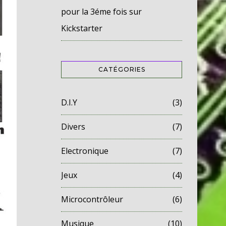
pour la 3éme fois sur
Kickstarter
CATÉGORIES
D.I.Y
(3)
Divers
(7)
Electronique
(7)
Jeux
(4)
Microcontrôleur
(6)
Musique
(10)