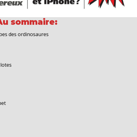
Au sommaire:
mbes des ordinosaures
olotes
pet