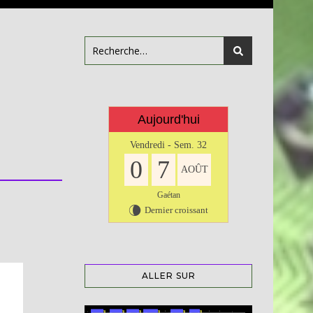
Aujourd'hui
Vendredi - Sem. 32
0
7
AOÛT
Gaétan
Dernier croissant
V
ALLER SUR