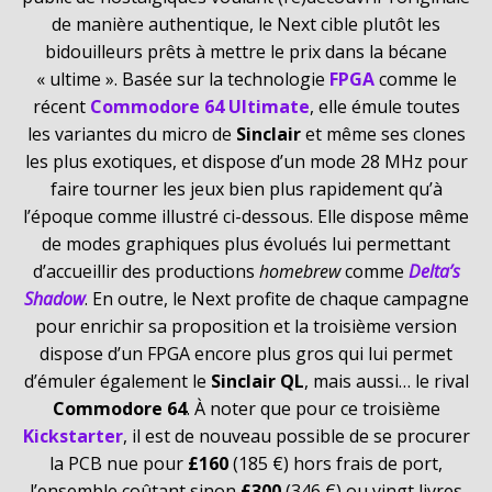
de manière authentique, le Next cible plutôt les
bidouilleurs prêts à mettre le prix dans la bécane
« ultime ». Basée sur la technologie
FPGA
comme le
récent
Commodore 64 Ultimate
, elle émule toutes
les variantes du micro de
Sinclair
et même ses clones
les plus exotiques, et dispose d’un mode 28 MHz pour
faire tourner les jeux bien plus rapidement qu’à
l’époque comme illustré ci-dessous. Elle dispose même
de modes graphiques plus évolués lui permettant
d’accueillir des productions
homebrew
comme
Delta’s
Shadow
. En outre, le Next profite de chaque campagne
pour enrichir sa proposition et la troisième version
dispose d’un FPGA encore plus gros qui lui permet
d’émuler également le
Sinclair QL
, mais aussi… le rival
Commodore 64
. À noter que pour ce troisième
Kickstarter
, il est de nouveau possible de se procurer
la PCB nue pour
£160
(185 €) hors frais de port,
l’ensemble coûtant sinon
£300
(346 €) ou vingt livres