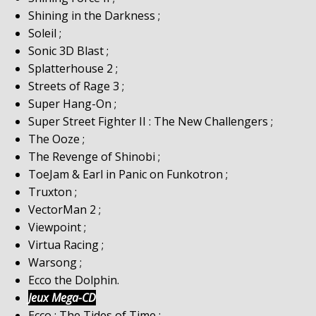
Shining in the Darkness ;
Soleil ;
Sonic 3D Blast ;
Splatterhouse 2 ;
Streets of Rage 3 ;
Super Hang-On ;
Super Street Fighter II : The New Challengers ;
The Ooze ;
The Revenge of Shinobi ;
ToeJam & Earl in Panic on Funkotron ;
Truxton ;
VectorMan 2 ;
Viewpoint ;
Virtua Racing ;
Warsong ;
Ecco the Dolphin.
Jeux Mega-CD
Ecco : The Tides of Time ;