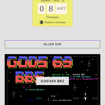
Samedi - Sem. 32
0
8
AOÛT
Dominique
Dernier croissant
W
ALLER SUR
GODS69 BBS